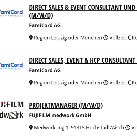
DIRECT SALES & EVENT CONSULTANT U
Cord AG
(M/W/D)
FamiCord AG
Region Leipzig oder München
Vollzeit
Ke
DIRECT SALES, EVENT & HCP CONSULTAN
Cord AG
FamiCord AG
Region Leipzig oder München
Vollzeit
Ke
PROJEKTMANAGER (M/W/D)
FILM medwork GmbH
FUJIFILM medwork GmbH
Medworkring 1, 91315 Höchstadt/Aisch
Vo