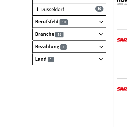
Düsseldorf
10
Berufsfeld
10
Branche
15
SART
Bezahlung
1
Land
1
SART