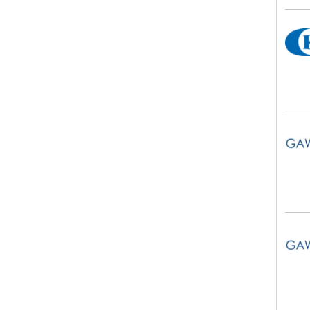
KEG 
Gaw
Gaw