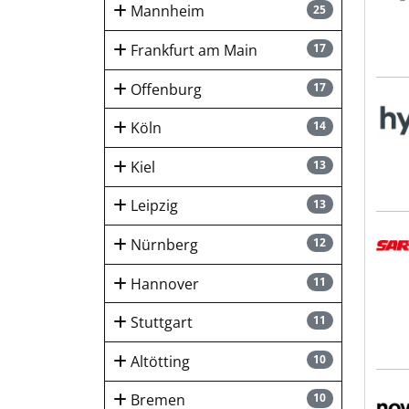
Mannheim
25
Frankfurt am Main
17
Offenburg
17
hygi
Köln
14
Kiel
13
Leipzig
13
SART
Nürnberg
12
Hannover
11
Stuttgart
11
Altötting
10
Novo
Bremen
10