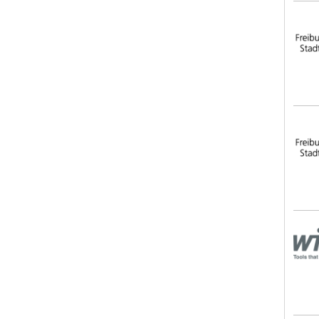
Frei
Frei
Wih