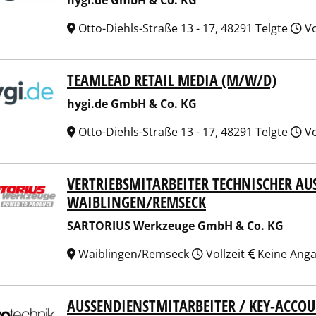
hygi.de GmbH & Co. KG
Otto-Diehls-Straße 13 - 17, 48291 Telgte
Vo
TEAMLEAD RETAIL MEDIA (M/W/D)
.de GmbH & Co. KG
hygi.de GmbH & Co. KG
Otto-Diehls-Straße 13 - 17, 48291 Telgte
Vo
VERTRIEBSMITARBEITER TECHNISCHER AUS
ORIUS Werkzeuge GmbH & Co. KG
IBLINGEN/REMSECK
SARTORIUS Werkzeuge GmbH & Co. KG
Waiblingen/Remseck
Vollzeit
Keine Ang
AUSSENDIENSTMITARBEITER / KEY-ACCO
technik Messwertaufnehmer OHG