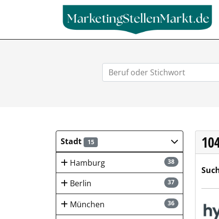
10
Stadt
15
Hamburg
38
Such
Berlin
37
hygi
München
36