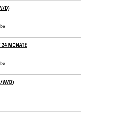
W/D)
abe
F 24 MONATE
abe
M/W/D)