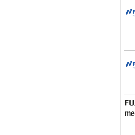
Fami
Fami
FUJI