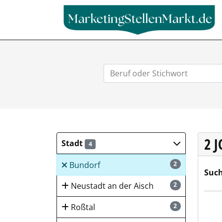
2 
Stadt
4
Bundorf
2
Such
Neustadt an der Aisch
2
AWG 
Roßtal
2