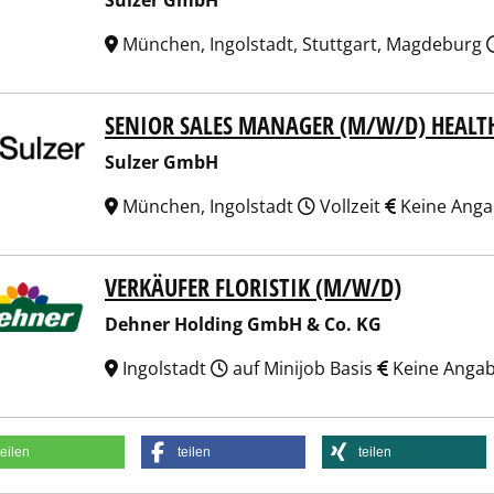
Sulzer GmbH
München, Ingolstadt, Stuttgart, Magdeburg
SENIOR SALES MANAGER (M/W/D) HEALT
er GmbH
Sulzer GmbH
München, Ingolstadt
Vollzeit
Keine Ang
VERKÄUFER FLORISTIK (M/W/D)
er Holding GmbH & Co. KG
Dehner Holding GmbH & Co. KG
Ingolstadt
auf Minijob Basis
Keine Anga
teilen
teilen
teilen