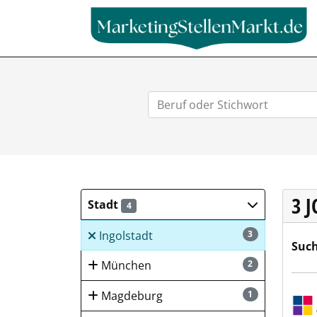
3 
Stadt
4
Ingolstadt
3
Such
München
2
Sulz
Magdeburg
1