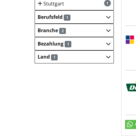
Stuttgart
1
Berufsfeld
1
Branche
2
Sulz
Bezahlung
1
Land
1
Dehn