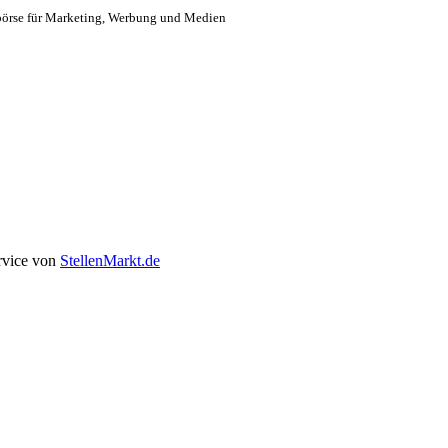
börse für Marketing, Werbung und Medien
rvice von
StellenMarkt.de