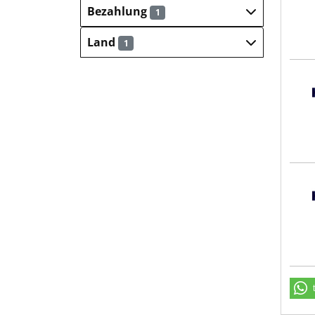
Bezahlung
1
Land
1
Hays
Hays