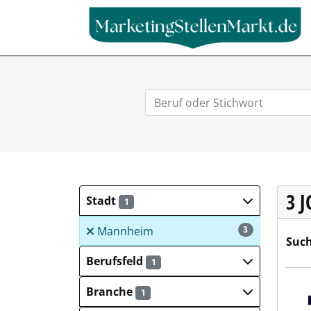
3 
Stadt
1
Mannheim
3
Such
Berufsfeld
1
Hays
Branche
1