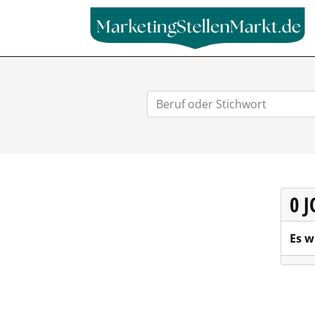
0 
Es w