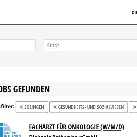
MARKETINGSTELLENMARKT.DE
DI
JOBS GEFUNDEN
filter:
SOLINGEN
GESUNDHEITS- UND SOZIALWESEN
FACHARZT FÜR ONKOLOGIE (W/M/D)
onie Bethanien gGmbH