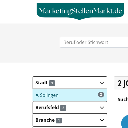
2 
Stadt
1
Solingen
2
Such
Berufsfeld
2
Diak
Branche
1