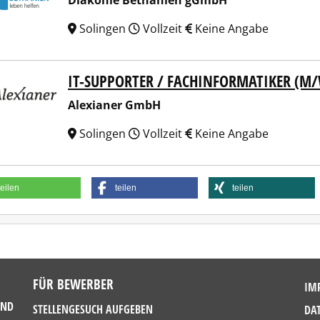
Diakonie Bethanien gGmbH
Solingen
Vollzeit
Keine Angabe
IT-SUPPORTER / FACHINFORMATIKER (M
ianer GmbH
Alexianer GmbH
Solingen
Vollzeit
Keine Angabe
teilen
teilen
teilen
FÜR BEWERBER
IM
UND
STELLENGESUCH AUFGEBEN
DA