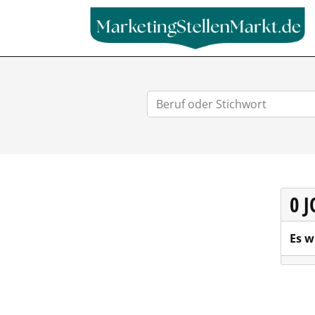
0 
Es w