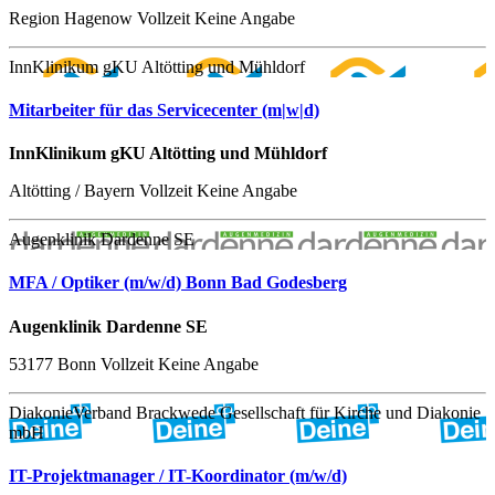
Region Hagenow
Vollzeit
Keine Angabe
InnKlinikum gKU Altötting und Mühldorf
Mitarbeiter für das Servicecenter (m|w|d)
InnKlinikum gKU Altötting und Mühldorf
Altötting / Bayern
Vollzeit
Keine Angabe
Augenklinik Dardenne SE
MFA / Optiker (m/w/d) Bonn Bad Godesberg
Augenklinik Dardenne SE
53177 Bonn
Vollzeit
Keine Angabe
DiakonieVerband Brackwede Gesellschaft für Kirche und Diakonie
mbH
IT-Projektmanager / IT-Koordinator (m/w/d)