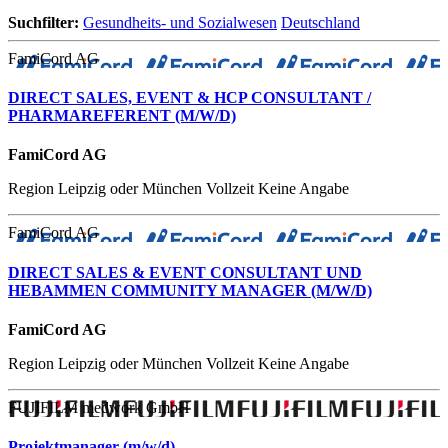
Suchfilter:
Gesundheits- und Sozialwesen
Deutschland
FamiCord AG
DIRECT SALES, EVENT & HCP CONSULTANT /
PHARMAREFERENT (M/W/D)
FamiCord AG
Region Leipzig oder München
Vollzeit
Keine Angabe
FamiCord AG
DIRECT SALES & EVENT CONSULTANT UND
HEBAMMEN COMMUNITY MANAGER (M/W/D)
FamiCord AG
Region Leipzig oder München
Vollzeit
Keine Angabe
FUJIFILM medwork GmbH
Projektmanager (m/w/d)