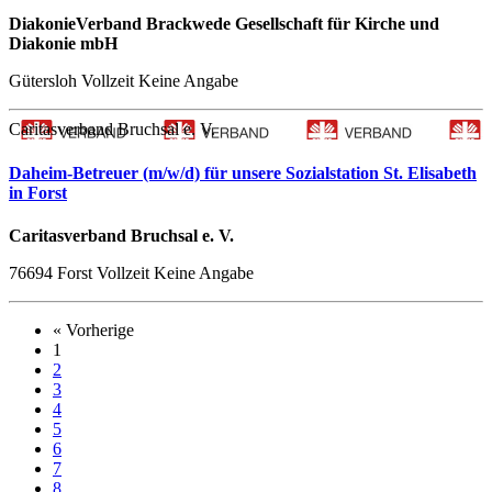
DiakonieVerband Brackwede Gesellschaft für Kirche und
Diakonie mbH
Gütersloh
Vollzeit
Keine Angabe
Caritasverband Bruchsal e. V.
Daheim-Betreuer (m/w/d) für unsere Sozialstation St. Elisabeth
in Forst
Caritasverband Bruchsal e. V.
76694 Forst
Vollzeit
Keine Angabe
« Vorherige
1
2
3
4
5
6
7
8