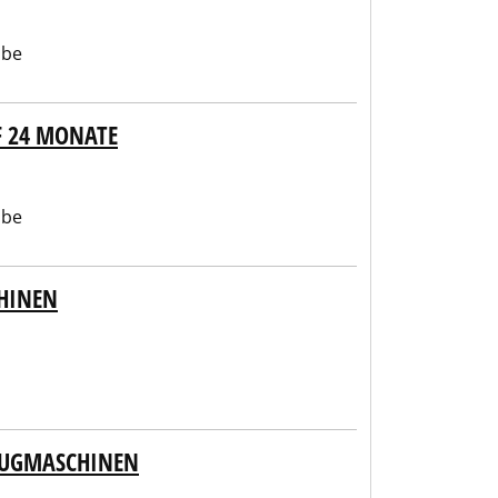
abe
F 24 MONATE
abe
HINEN
ZEUGMASCHINEN