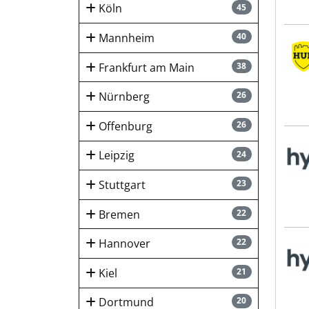
Köln
45
Mannheim
40
HUK-
Frankfurt am Main
38
Nürnberg
26
Offenburg
26
hygi
Leipzig
24
Stuttgart
23
Bremen
22
Hannover
22
hygi
Kiel
21
Dortmund
20