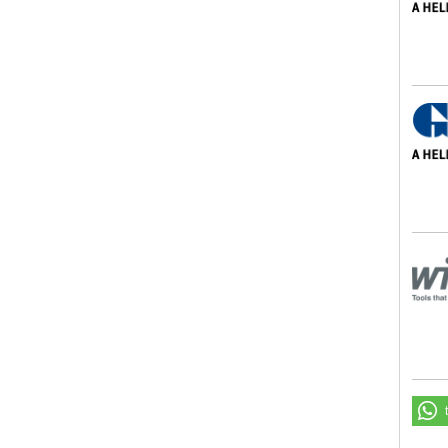
GSN 
Wih