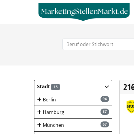
21
Stadt
15
Berlin
94
HUK-
Hamburg
87
München
67