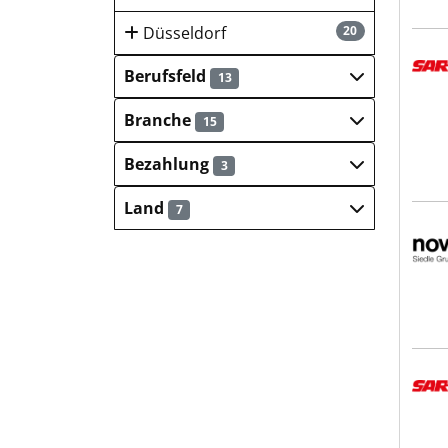
Düsseldorf
20
SART
Berufsfeld
13
Branche
15
Bezahlung
3
Land
7
Novo
SART