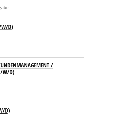
gabe
/W/D)
/ KUNDENMANAGEMENT /
M/W/D)
W/D)