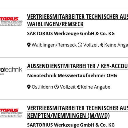
VERTRIEBSMITARBEITER TECHNISCHER AUS
ORIUS Werkzeuge GmbH & Co. KG
IBLINGEN/REMSECK
SARTORIUS Werkzeuge GmbH & Co. KG
Waiblingen/Remseck
Vollzeit
Keine Ang
AUSSENDIENSTMITARBEITER / KEY-ACCO
technik Messwertaufnehmer OHG
Novotechnik Messwertaufnehmer OHG
Ostfildern
Vollzeit
Keine Angabe
VERTRIEBSMITARBEITER TECHNISCHER AUS
ORIUS Werkzeuge GmbH & Co. KG
MPTEN/MEMMINGEN (M/W/D)
SARTORIUS Werkzeuge GmbH & Co. KG