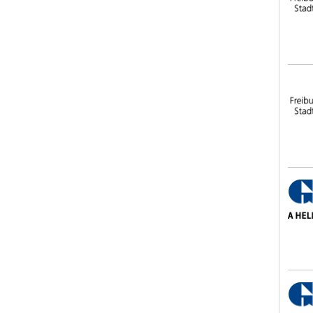
Frei
GSN 
GSN 