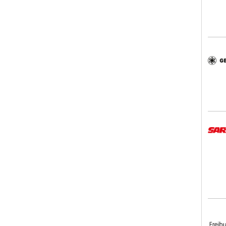
Gebr.
SART
Frei