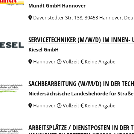
Mundt GmbH Hannover
Davenstedter Str. 138, 30453 Hannover, De
SERVICETECHNIKER (M/W/D) IM INNEN- 
el GmbH
Kiesel GmbH
Hannover
Vollzeit
Keine Angabe
SACHBEARBEITUNG (W/M/D) IN DER TEC
ersächsische Landesbehörde für Straßenbau und Verkehr
Niedersächsische Landesbehörde für Straß
Hannover
Vollzeit
Keine Angabe
ARBEITSPLÄTZE / DIENSTPOSTEN IN DER
ersächsische Landesbehörde für Straßenbau und Verkehr