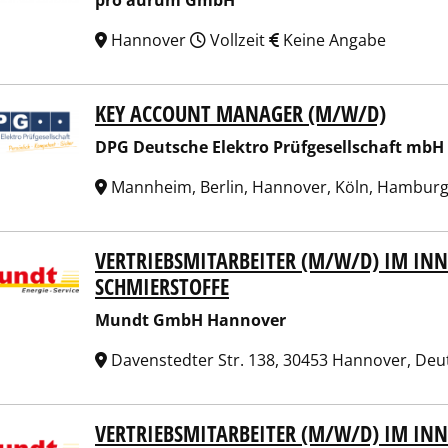
pro aurum GmbH
Hannover
Vollzeit
Keine Angabe
KEY ACCOUNT MANAGER (M/W/D)
Deutsche Elektro Prüfgesellschaft mbH
DPG Deutsche Elektro Prüfgesellschaft mbH
Mannheim, Berlin, Hannover, Köln, Hambur
VERTRIEBSMITARBEITER (M/W/D) IM INN
dt GmbH Hannover
SCHMIERSTOFFE
Mundt GmbH Hannover
Davenstedter Str. 138, 30453 Hannover, De
VERTRIEBSMITARBEITER (M/W/D) IM INN
dt GmbH Hannover