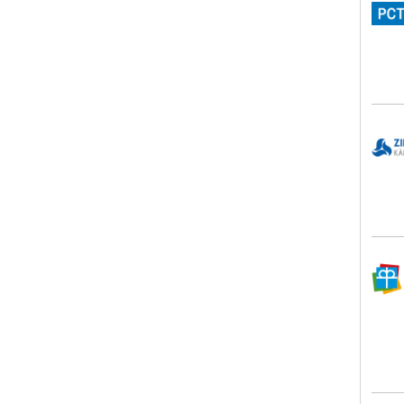
ZIM
Dach