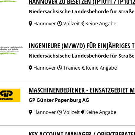
HANNOVER ZU BESETZEN (IP1011 / IP1012
Niedersächsische Landesbehörde für Straß
Hannover
Vollzeit
Keine Angabe
INGENIEURE (M/W/D) FÜR EINJÄHRIGES
ersächsische Landesbehörde für Straßenbau und Verkehr
Niedersächsische Landesbehörde für Straß
Hannover
Trainee
Keine Angabe
MASCHINENBEDIENER - EINSATZGEBIET 
ünter Papenburg AG
GP Günter Papenburg AG
Hannover
Vollzeit
Keine Angabe
KEY ACCOUNT MANAGER / OBJEKTBERATE
Performance Chemicals GmbH