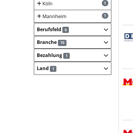
Köln
1
Mannheim
1
Berufsfeld
6
DPG 
Branche
10
Bezahlung
1
Land
1
Mun
Mun