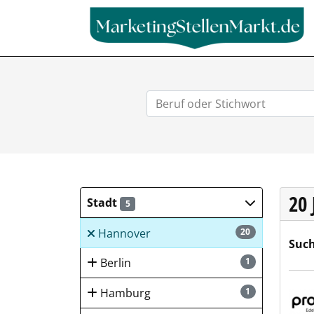
20
Stadt
5
Hannover
20
Such
Berlin
1
pro
Hamburg
1