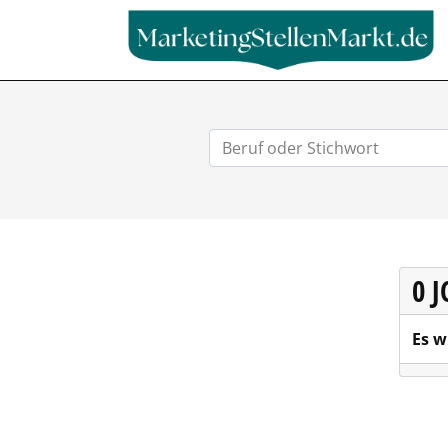
0 
Es w