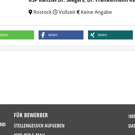
KSP Kanzlei Dr. Seegers, Dr. Frankenheim 
Rostock
Vollzeit
Keine Angabe
teilen
teilen
teilen
FÜR BEWERBER
IM
UND
STELLENGESUCH AUFGEBEN
DA