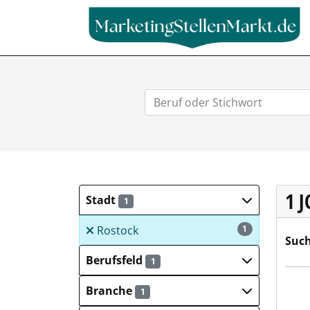
1 
Stadt
1
Rostock
1
Such
Berufsfeld
1
KSP 
Branche
1