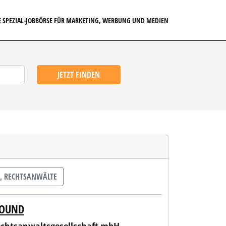
E SPEZIAL-JOBBÖRSE FÜR MARKETING, WERBUNG UND MEDIEN
JETZT FINDEN
, RECHTSANWÄLTE
BOUND
chaft mbH