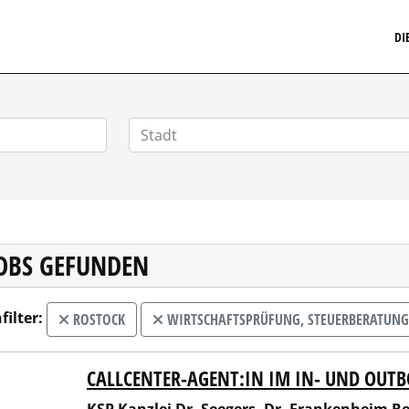
MARKETINGSTELLENMARKT.DE
DI
JOBS GEFUNDEN
filter:
ROSTOCK
WIRTSCHAFTSPRÜFUNG, STEUERBERATUNG
CALLCENTER-AGENT:IN IM IN- UND OUT
Kanzlei Dr. Seegers, Dr. Frankenheim Rechtsanwaltsgesells