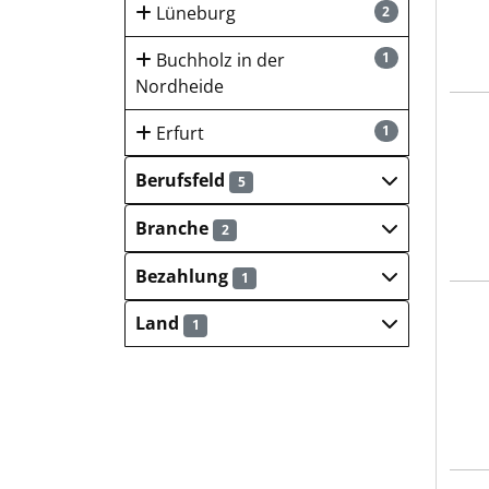
Lüneburg
2
Buchholz in der
1
Nordheide
Stad
Erfurt
1
Berufsfeld
5
Branche
2
Bezahlung
1
Stad
Land
1