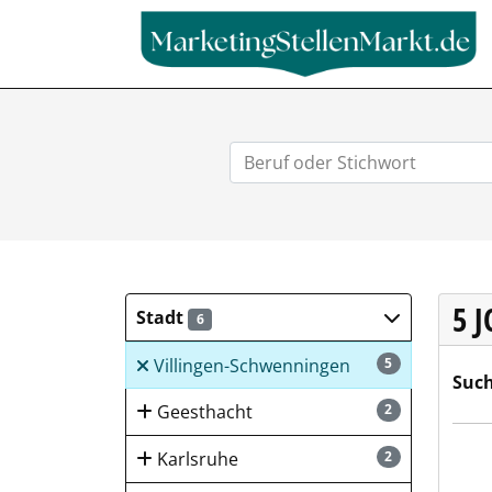
5 
Stadt
6
Villingen-Schwenningen
5
Such
Geesthacht
2
Stad
Karlsruhe
2