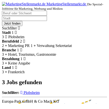
MarketingStellenmarkt.de
Die Spezial-
Jobbörse für Marketing, Werbung und Medien
Jetzt finden
Suchfilter
Stadt
1
3
Plobsheim
Berufsfeld
2
2
Marketing PR
1
Verwaltung Sekretariat
Branche
1
3
Hotel, Tourismus, Gastronomie
Bezahlung
1
3
Keine Angabe
Land
1
3
Frankreich
3 Jobs gefunden
Suchfilter:
Plobsheim
Europa-Park GmbH & Co Mack KG