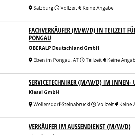
Salzburg
Vollzeit
Keine Angabe
FACHVERKÄUFER (M/W/D) IN TEILZEIT F
ALP Deutschland GmbH
PONGAU
OBERALP Deutschland GmbH
Eben im Pongau, AT
Teilzeit
Keine Anga
SERVICETECHNIKER (M/W/D) IM INNEN- U
el GmbH
Kiesel GmbH
Wöllersdorf-Steinabrückl
Vollzeit
Keine 
VERKÄUFER IM AUSSENDIENST (M/W/D)
el GmbH