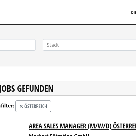
MARKETINGSTELLENMARKT.DE
DI
 JOBS GEFUNDEN
filter:
ÖSTERREICH
AREA SALES MANAGER (M/W/D) ÖSTERREI
ert Filtration GmbH