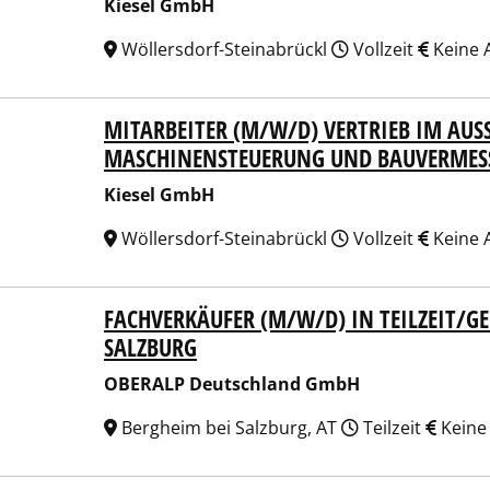
Kiesel GmbH
Wöllersdorf-Steinabrückl
Vollzeit
Keine 
MITARBEITER (M/W/D) VERTRIEB IM AUSSE
el GmbH
ASCHINENSTEUERUNG UND BAUVERMESS
Kiesel GmbH
Wöllersdorf-Steinabrückl
Vollzeit
Keine 
FACHVERKÄUFER (M/W/D) IN TEILZEIT/G
ALP Deutschland GmbH
SALZBURG
OBERALP Deutschland GmbH
Bergheim bei Salzburg, AT
Teilzeit
Keine