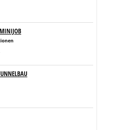
 MINIJOB
tionen
e
 TUNNELBAU