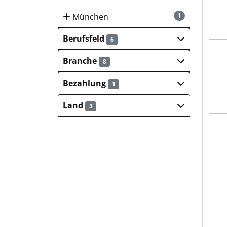
München
1
Berufsfeld
6
Wort
Branche
8
Bezahlung
1
Land
3
BEMO
Götz