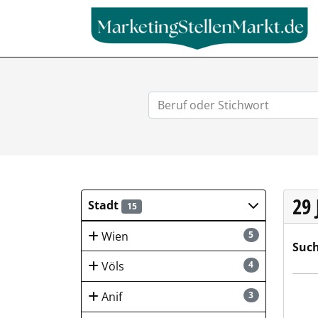
29
Stadt
15
Wien
5
Such
Völs
4
Mark
Anif
3