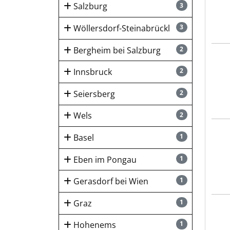
Salzburg
3
Wöllersdorf-Steinabrückl
3
Bergheim bei Salzburg
2
Pfan
Innsbruck
2
Seiersberg
2
Wels
2
Wal
Basel
1
Eben im Pongau
1
Gerasdorf bei Wien
1
Graz
1
Wal
Hohenems
1