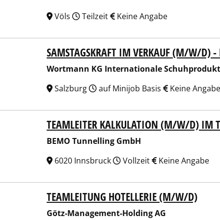
Völs
Teilzeit
Keine Angabe
SAMSTAGSKRAFT IM VERKAUF (M/W/D) -
mann KG Internationale Schuhproduktionen
Wortmann KG Internationale Schuhproduk
Salzburg
auf Minijob Basis
Keine Angab
TEAMLEITER KALKULATION (M/W/D) IM
 Tunnelling GmbH
BEMO Tunnelling GmbH
6020 Innsbruck
Vollzeit
Keine Angabe
TEAMLEITUNG HOTELLERIE (M/W/D)
-Management-Holding AG
Götz-Management-Holding AG