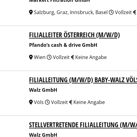
Markert Filtration GmbH
Salzburg, Graz, Innsbruck, Basel
Vollzeit
FILIALLEITER ÖSTERREICH (M/W/D)
do’s cash & drive GmbH
Pfando’s cash & drive GmbH
Wien
Vollzeit
Keine Angabe
FILIALLEITUNG (M/W/D) BABY-WALZ VÖLS
z GmbH
Walz GmbH
Völs
Vollzeit
Keine Angabe
STELLVERTRETENDE FILIALLEITUNG (M/W/
z GmbH
Walz GmbH