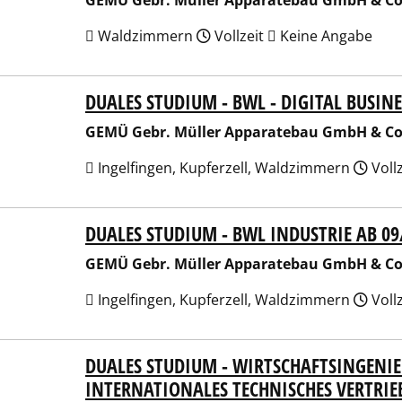
GEMÜ Gebr. Müller Apparatebau GmbH & Co
Waldzimmern
Vollzeit
Keine Angabe
DUALES STUDIUM - BWL - DIGITAL BUSI
 Gebr. Müller Apparatebau GmbH & Co. KG
GEMÜ Gebr. Müller Apparatebau GmbH & Co
Ingelfingen, Kupferzell, Waldzimmern
Voll
DUALES STUDIUM - BWL INDUSTRIE AB 09
 Gebr. Müller Apparatebau GmbH & Co. KG
GEMÜ Gebr. Müller Apparatebau GmbH & Co
Ingelfingen, Kupferzell, Waldzimmern
Voll
DUALES STUDIUM - WIRTSCHAFTSINGENI
 Gebr. Müller Apparatebau GmbH & Co. KG
INTERNATIONALES TECHNISCHES VERTRI