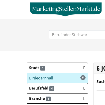
6 
Stadt
1
Niedernhall
6
Such
Berufsfeld
4
GEMÜ
Branche
1