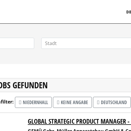
MARKETINGSTELLENMARKT.DE
DI
JOBS GEFUNDEN
filter:
NIEDERNHALL
KEINE ANGABE
DEUTSCHLAND
GLOBAL STRATEGIC PRODUCT MANAGER 
 Gebr. Müller Apparatebau GmbH & Co. KG