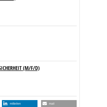
CHERHEIT (M/F/D)
mitteilen
mail