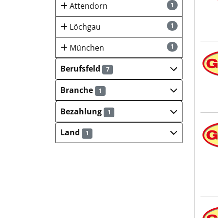
Attendorn
1
Löchgau
1
München
1
Otto
Berufsfeld
7
Branche
1
Bezahlung
1
Otto
Land
1
Otto