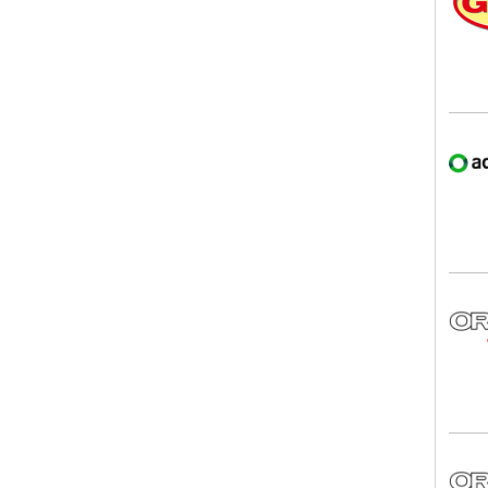
aqu
ORA
ORA