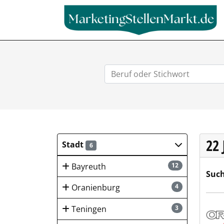
22
Stadt
6
Bayreuth
12
Such
Oranienburg
4
ORA
Teningen
3