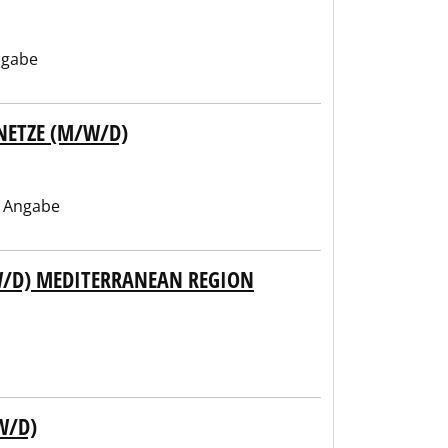
ngabe
NETZE (M/W/D)
 Angabe
/D) MEDITERRANEAN REGION
W/D)