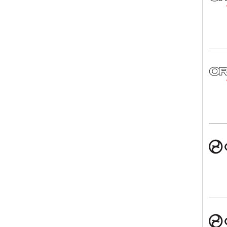
ORA
CYB
CYB