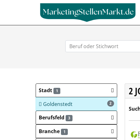
2 
Stadt
1
Goldenstedt
2
Such
Berufsfeld
3
Fien
Branche
1