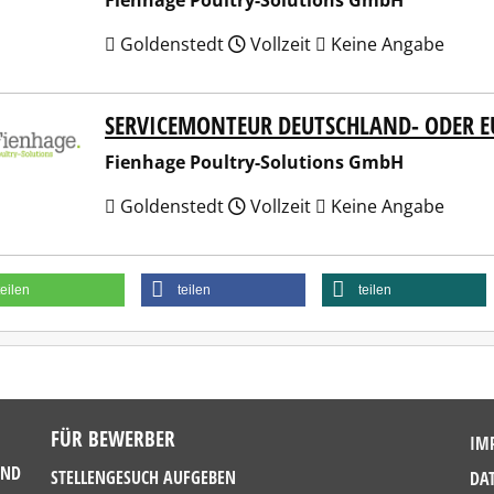
Fienhage Poultry-Solutions GmbH
Goldenstedt
Vollzeit
Keine Angabe
SERVICEMONTEUR DEUTSCHLAND- ODER 
hage Poultry-Solutions GmbH
Fienhage Poultry-Solutions GmbH
Goldenstedt
Vollzeit
Keine Angabe
teilen
teilen
teilen
FÜR BEWERBER
IM
UND
STELLENGESUCH AUFGEBEN
DA