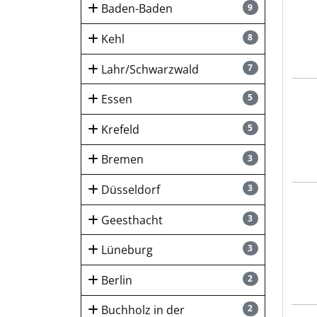
Baden-Baden
9
Kehl
8
Lahr/Schwarzwald
7
Blec
Essen
5
Krefeld
5
Bremen
3
Düsseldorf
3
Blec
Geesthacht
3
Lüneburg
3
Berlin
2
Buchholz in der
2