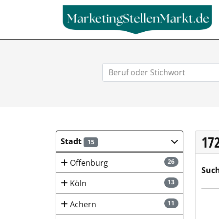
17
Stadt
15
Offenburg
26
Such
Köln
13
Blec
Achern
11