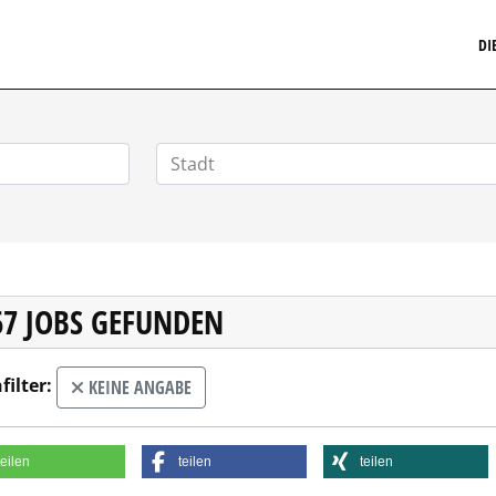
MARKETINGSTELLENMARKT.DE
DI
67 JOBS GEFUNDEN
filter:
KEINE ANGABE
teilen
teilen
teilen