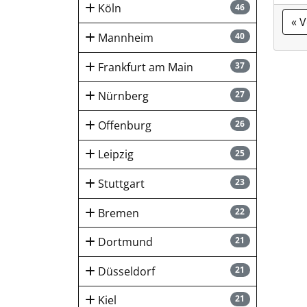
Köln
46
« 
Mannheim
40
Frankfurt am Main
37
Nürnberg
27
Offenburg
26
Leipzig
25
Stuttgart
23
Bremen
22
Dortmund
21
Düsseldorf
21
Kiel
21