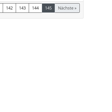
142
143
144
145
Nächste »