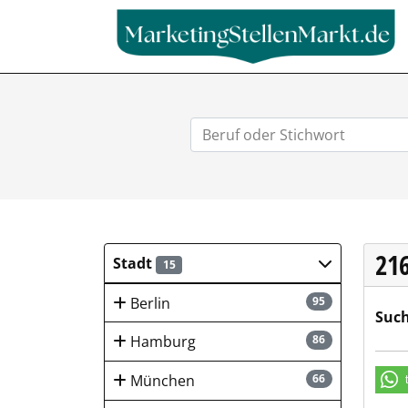
21
Stadt
15
Berlin
95
Such
Hamburg
86
München
66