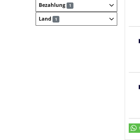
Bezahlung
1
Land
1
Hays
Hays