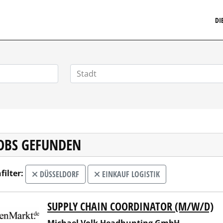
MARKETINGSTELLENMARKT.DE
DI
JOBS GEFUNDEN
filter:
DÜSSELDORF
EINKAUF LOGISTIK
SUPPLY CHAIN COORDINATOR (M/W/D)
ael Volk Headhunting GmbH