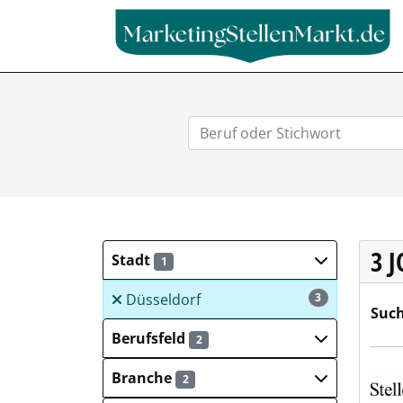
3 
Stadt
1
Düsseldorf
3
Such
Berufsfeld
2
Mich
Branche
2