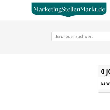
0 
Es w