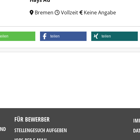
Hays AG
Bremen
Vollzeit
Keine Angabe
teilen
teilen
teilen
FÜR BEWERBER
IM
UND
STELLENGESUCH AUFGEBEN
DA