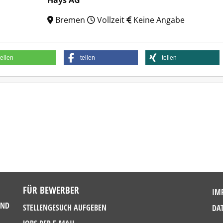
Hays AG
Bremen
Vollzeit
Keine Angabe
teilen
teilen
teilen
FÜR BEWERBER
IM
UND
STELLENGESUCH AUFGEBEN
DA