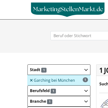
1 
Stadt
1
Garching bei München
1
Such
Berufsfeld
1
Schw
Branche
1