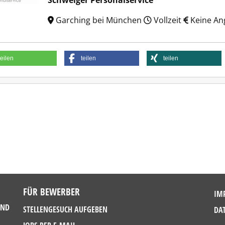
Schweiger Personalservice
Garching bei München
Vollzeit
Keine An
teilen
teilen
teilen
FÜR BEWERBER
IM
UND
STELLENGESUCH AUFGEBEN
DA