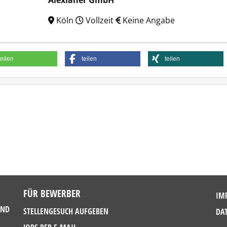
Alexianer GmbH
Köln
Vollzeit
Keine Angabe
teilen
teilen
teilen
FÜR BEWERBER
IM
UND
STELLENGESUCH AUFGEBEN
DA