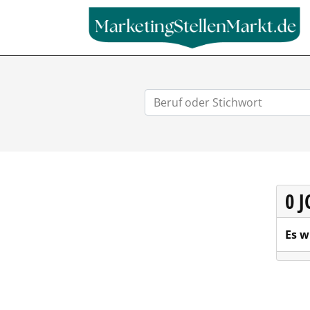
0 
Es w