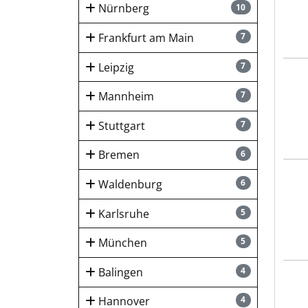
Nürnberg
10
Frankfurt am Main
7
Leipzig
7
Götz
Mannheim
7
Stuttgart
7
Bremen
6
Kies
Waldenburg
6
Karlsruhe
5
München
5
Balingen
4
hsi 
Hannover
4