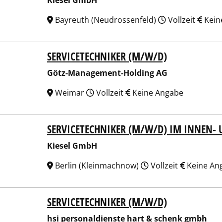
Kiesel GmbH
Bayreuth (Neudrossenfeld)
Vollzeit
Kein
SERVICETECHNIKER (M/W/D)
-Management-Holding AG
Götz-Management-Holding AG
Weimar
Vollzeit
Keine Angabe
SERVICETECHNIKER (M/W/D) IM INNEN- 
el GmbH
Kiesel GmbH
Berlin (Kleinmachnow)
Vollzeit
Keine An
SERVICETECHNIKER (M/W/D)
personaldienste hart & schenk gmbh
hsi personaldienste hart & schenk gmbh