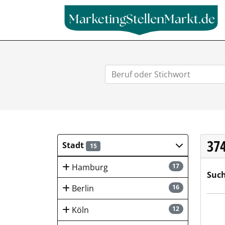
37
Stadt
15
Hamburg
17
Such
Berlin
16
Kies
Köln
12