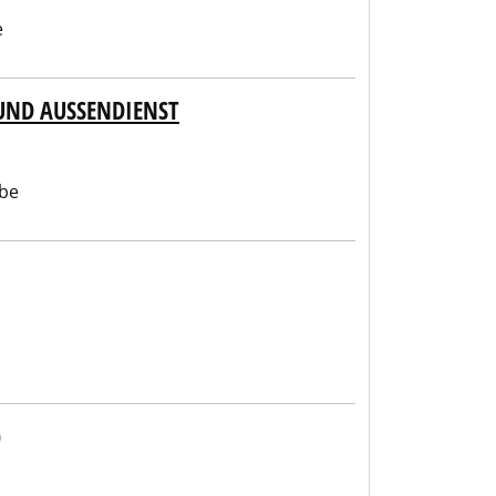
e
UND AUSSENDIENST
be
)