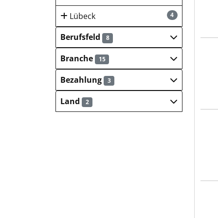
Lübeck
4
Berufsfeld
8
Kies
Branche
15
Bezahlung
3
Land
2
Kies
KER