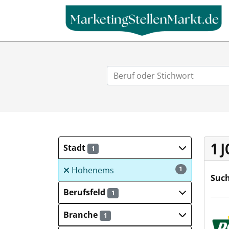
1 
Stadt
1
Hohenems
1
Such
Berufsfeld
1
Dehn
Branche
1