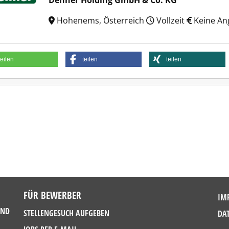
Dehner Holding GmbH & Co. KG
Hohenems, Österreich
Vollzeit
Keine An
teilen
teilen
teilen
FÜR BEWERBER
IM
UND
STELLENGESUCH AUFGEBEN
DA