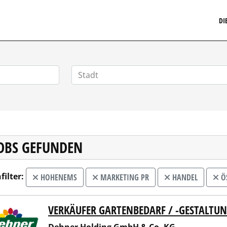
MARKETINGSTELLENMARKT.DE
DI
JOBS GEFUNDEN
filter:
HOHENEMS
MARKETING PR
HANDEL
ÖS
VERKÄUFER GARTENBEDARF / -GESTALTU
er Holding GmbH & Co. KG