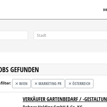
MARKETINGSTELLENMARKT.DE
DI
JOBS GEFUNDEN
filter:
WIEN
MARKETING PR
ÖSTERREICH
VERKÄUFER GARTENBEDARF / -GESTALTU
er Holding GmbH & Co. KG