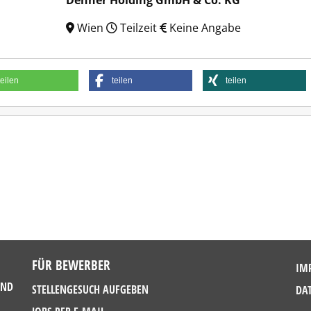
Dehner Holding GmbH & Co. KG
Wien
Teilzeit
Keine Angabe
teilen
teilen
teilen
FÜR BEWERBER
IM
UND
STELLENGESUCH AUFGEBEN
DA