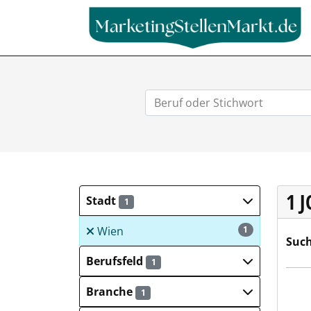
1 
Stadt
1
Wien
1
Such
Berufsfeld
1
Dehn
Branche
1