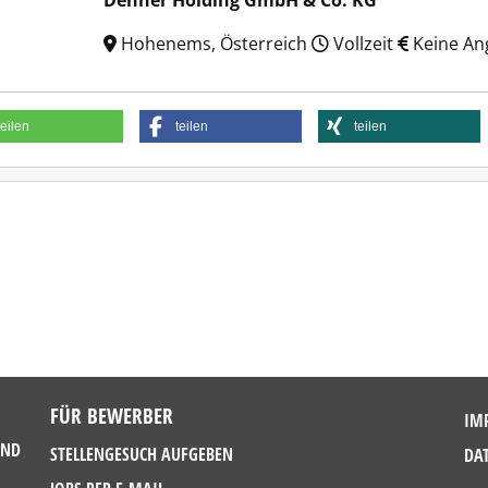
Dehner Holding GmbH & Co. KG
Hohenems, Österreich
Vollzeit
Keine An
teilen
teilen
teilen
FÜR BEWERBER
IM
UND
STELLENGESUCH AUFGEBEN
DA