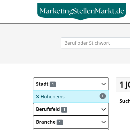
1 
Stadt
1
Hohenems
1
Such
Berufsfeld
1
Dehn
Branche
1