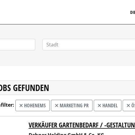
MARKETINGSTELLENMARKT.DE
DI
JOBS GEFUNDEN
filter:
HOHENEMS
MARKETING PR
HANDEL
ÖS
VERKÄUFER GARTENBEDARF / -GESTALTU
er Holding GmbH & Co. KG