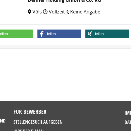
Dehner Holding GmbH & Co. KG
Völs
Vollzeit
Keine Angabe
teilen
teilen
teilen
FÜR BEWERBER
IM
UND
STELLENGESUCH AUFGEBEN
DA