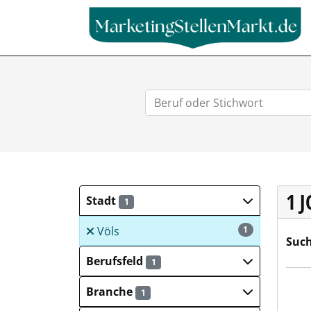
1 
Stadt
1
Völs
1
Such
Berufsfeld
1
Dehn
Branche
1