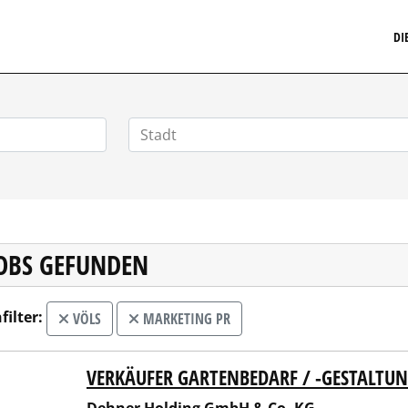
MARKETINGSTELLENMARKT.DE
DI
JOBS GEFUNDEN
filter:
VÖLS
MARKETING PR
VERKÄUFER GARTENBEDARF / -GESTALTU
er Holding GmbH & Co. KG