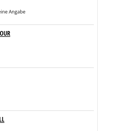
ine Angabe
MOUR
LL