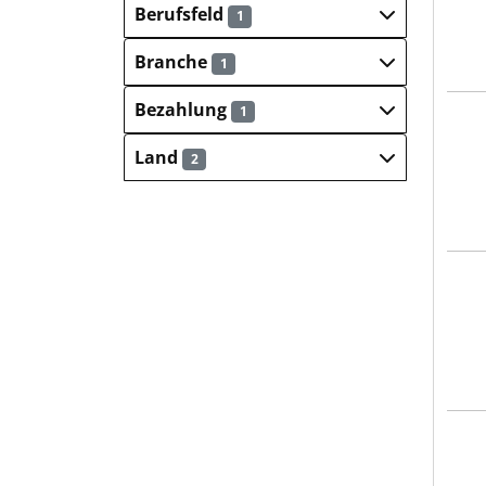
Berufsfeld
1
Branche
1
Bezahlung
1
OBER
Land
2
OBER
OBER