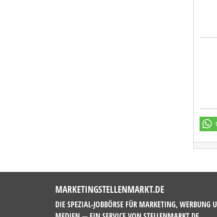
OBER
MARKETINGSTELLENMARKT.DE
DIE SPEZIAL-JOBBÖRSE FÜR MARKETING, WERBUNG 
MEDIEN — EIN SERVICE VON
STELLENMARKT.DE