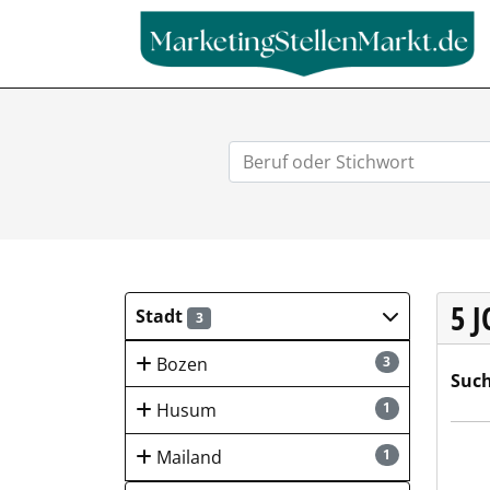
5 
Stadt
3
Bozen
3
Such
Husum
1
CJ S
Mailand
1