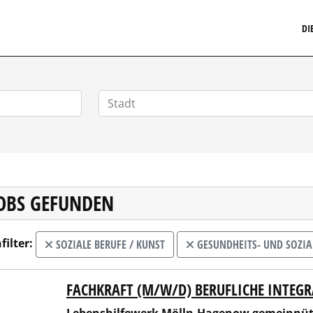
MARKETINGSTELLENMARKT.DE
DI
JOBS GEFUNDEN
filter:
SOZIALE BERUFE / KUNST
GESUNDHEITS- UND SOZI
FACHKRAFT (M/W/D) BERUFLICHE INTEG
nshilfewerk Mölln-Hagenow gemeinnützige GmbH