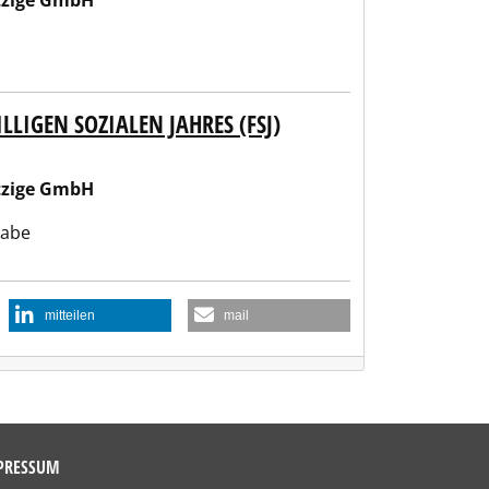
tzige GmbH
LIGEN SOZIALEN JAHRES (FSJ)
tzige GmbH
gabe
mitteilen
mail
PRESSUM