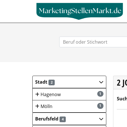
2 
Stadt
2
Hagenow
1
Such
Mölln
1
Lebe
Berufsfeld
4