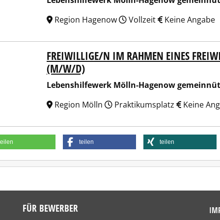
Lebenshilfewerk Mölln-Hagenow gemeinnü
Region Hagenow
Vollzeit
Keine Angabe
FREIWILLIGE/N IM RAHMEN EINES FREIWIL
nshilfewerk Mölln-Hagenow gemeinnützige GmbH
(M/W/D)
Lebenshilfewerk Mölln-Hagenow gemeinnü
Region Mölln
Praktikumsplatz
Keine An
teilen
teilen
teilen
FÜR BEWERBER
IM