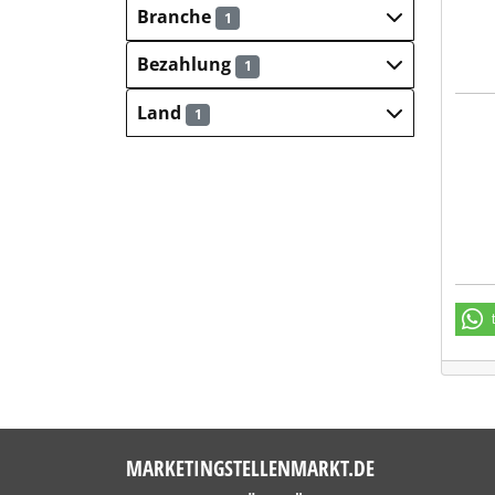
Branche
1
Bezahlung
1
Land
1
Lebe
MARKETINGSTELLENMARKT.DE