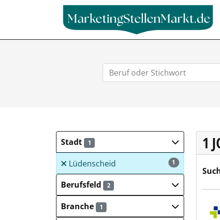
1 
Stadt
1
Lüdenscheid
1
Such
Berufsfeld
2
Spor
Branche
1