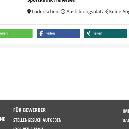
Sportklinik Hellersen
Lüdenscheid
Ausbildungsplatz
Keine An
teilen
teilen
teilen
FÜR BEWERBER
IM
UND
STELLENGESUCH AUFGEBEN
DA