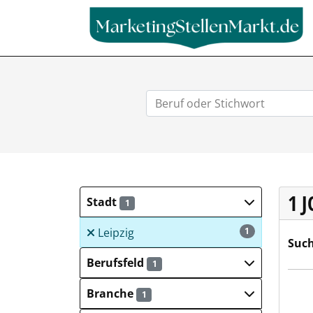
1 
Stadt
1
Leipzig
1
Such
Berufsfeld
1
Eiffa
Branche
1