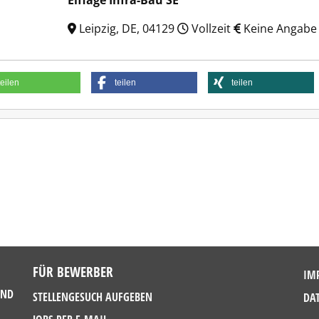
Eiffage Infra-Bau SE
Leipzig, DE, 04129
Vollzeit
Keine Angabe
teilen
teilen
teilen
FÜR BEWERBER
IM
UND
STELLENGESUCH AUFGEBEN
DA