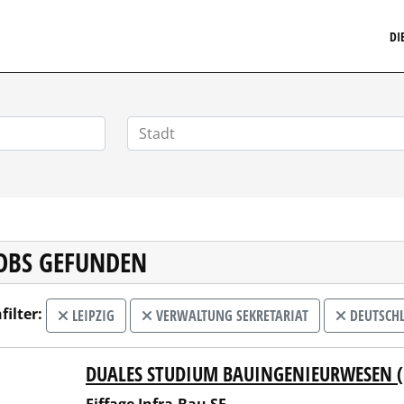
MARKETINGSTELLENMARKT.DE
DI
JOBS GEFUNDEN
filter:
LEIPZIG
VERWALTUNG SEKRETARIAT
DEUTSCH
DUALES STUDIUM BAUINGENIEURWESEN 
ge Infra-Bau SE