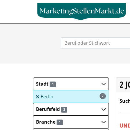
2 
Stadt
1
Berlin
2
Such
Berufsfeld
3
UND
Branche
1