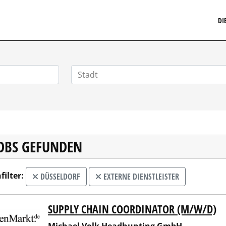
MARKETINGSTELLENMARKT.DE
DI
JOBS GEFUNDEN
filter:
DÜSSELDORF
EXTERNE DIENSTLEISTER
SUPPLY CHAIN COORDINATOR (M/W/D)
ael Volk Headhunting GmbH