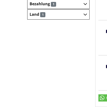
Bezahlung
1
Land
1
Hays
Hays