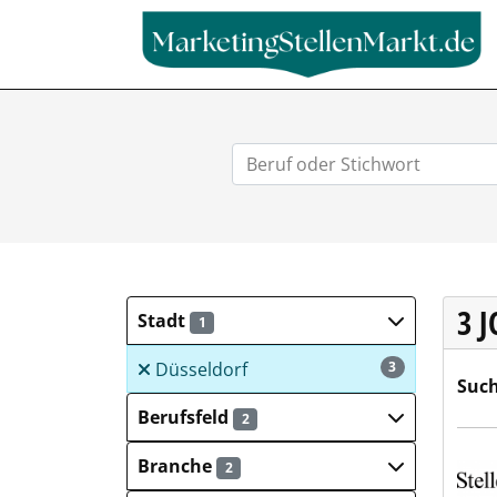
3 
Stadt
1
Düsseldorf
3
Such
Berufsfeld
2
Mich
Branche
2