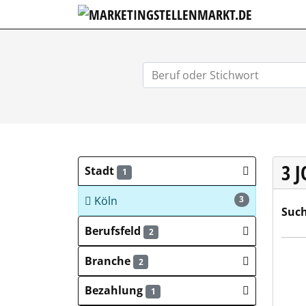
MARKETIN
3 
Stadt
1
Köln
3
Such
Berufsfeld
2
ARMO
Branche
2
Bezahlung
1