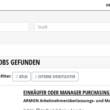
GSTELLENMARKT.DE
DI
JOBS GEFUNDEN
filter:
KÖLN
EXTERNE DIENSTLEISTER
EINKÄUFER ODER MANAGER PURCHASING
N Arbeitnehmerüberlassungs- und Montage GmbH
ARMON Arbeitnehmerüberlassungs- und M