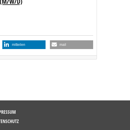
 (M/W/D)
mitteilen
mail
PRESSUM
TENSCHUTZ