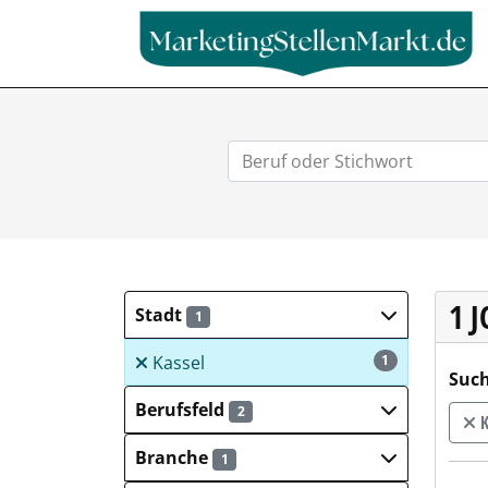
1 
Stadt
1
Kassel
1
Such
Berufsfeld
2
K
Branche
1