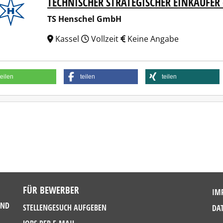
TECHNISCHER STRATEGISCHER EINKÄUFER
enschel GmbH
TS Henschel GmbH
Kassel
Vollzeit
Keine Angabe
teilen
teilen
teilen
FÜR BEWERBER
IM
UND
STELLENGESUCH AUFGEBEN
DA