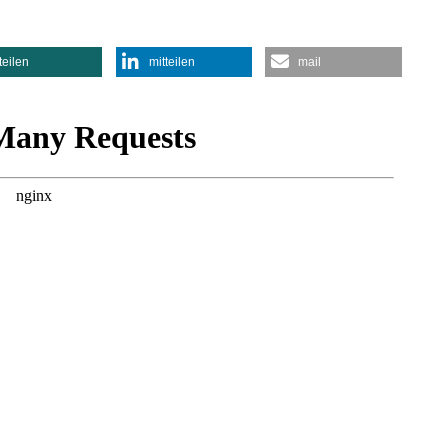
teilen
mitteilen
mail