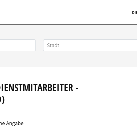
MARKETINGSTELLENMARKT.DE
DI
ENSTMITARBEITER - S
)
ne Angabe