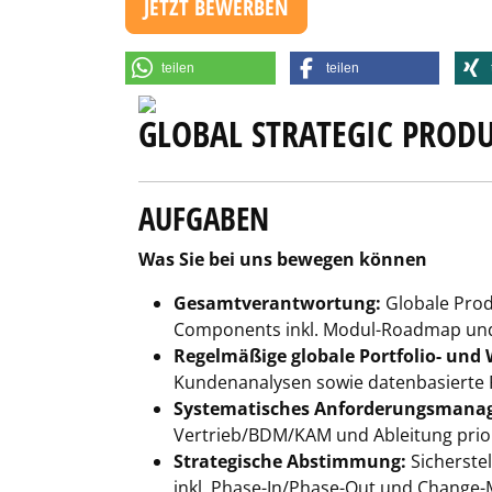
JETZT BEWERBEN
teilen
teilen
GLOBAL STRATEGIC PRO
AUFGABEN
Was Sie bei uns bewegen können
Gesamtverantwortung:
Globale Prod
Components inkl. Modul-Roadmap und 
Regelmäßige globale Portfolio- und
Kundenanalysen sowie datenbasierte 
Systematisches Anforderungsmanag
Vertrieb/BDM/KAM und Ableitung prio
Strategische Abstimmung:
Sicherstel
inkl. Phase-In/Phase-Out und Change