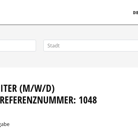
MARKETINGSTELLENMARKT.DE
DI
EITER (M/W/D)
 REFERENZNUMMER: 1048
gabe