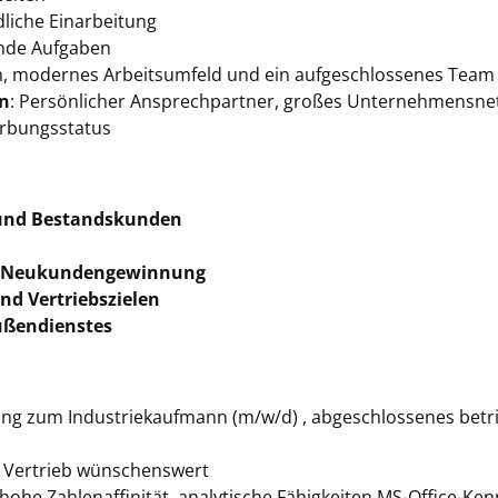
liche Einarbeitung
ende Aufgaben
n, modernes Arbeitsumfeld und ein aufgeschlossenes Team
en
: Persönlicher Ansprechpartner, großes Unternehmensnet
rbungsstatus
und Bestandskunden
Neukundengewinnung
d Vertriebszielen
ßendienstes
ung zum Industriekaufmann (m/w/d) , abgeschlossenes betri
m Vertrieb wünschenswert
hohe Zahlenaffinität, analytische Fähigkeiten MS-Office-Ken