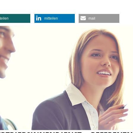
teilen
mitteilen
mail