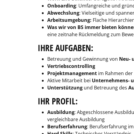
Onboarding
: Umfangreiche und gründ
Abwechslung
: Vielseitige und spann
Arbeitsumgebung:
Flache Hierarchie
Was wir von BS immer bieten könn
eine zeitnahe Rückmeldung zum Bewe
IHRE AUFGABEN:
Betreuung und Gewinnung von
Neu- 
Vertriebscontrolling
Projektmanagement
im Rahmen der
Aktive Mitarbeit bei
Unternehmens- un
Unterstützung
und Betreuung des
Au
IHR PROFIL:
Ausbildung
: Abgeschlossene Ausbild
vergleichbare Ausbildung
Berufserfahrung
: Berufserfahrung i
Hard Skills
: Technisches Verständnis, 