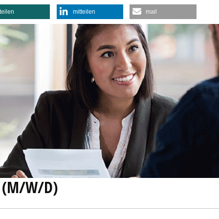
teilen
mitteilen
mail
 (M/W/D)