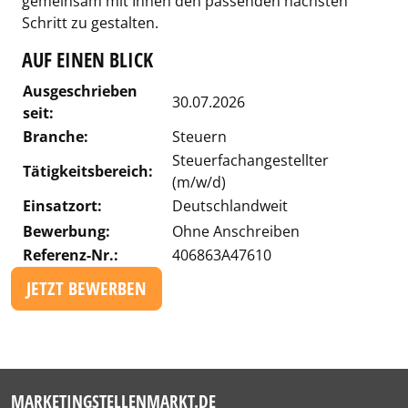
gemeinsam mit Ihnen den passenden nächsten
Schritt zu gestalten.
AUF EINEN BLICK
Ausgeschrieben
30.07.2026
seit:
Branche:
Steuern
Steuerfachangestellter
Tätigkeitsbereich:
(m/w/d)
Einsatzort:
Deutschlandweit
Bewerbung:
Ohne Anschreiben
Referenz-Nr.:
406863A47610
JETZT BEWERBEN
MARKETINGSTELLENMARKT.DE