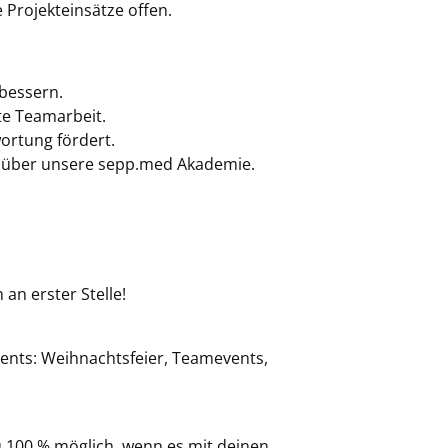
 Projekteinsätze offen.
rbessern.
te Teamarbeit.
wortung fördert.
en über unsere sepp.med Akademie.
an erster Stelle!
vents: Weihnachtsfeier, Teamevents,
zu 100 % möglich, wenn es mit deinen