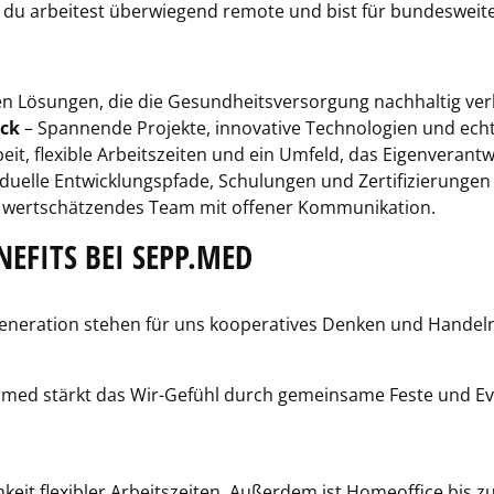
 du arbeitest überwiegend remote und bist für bundesweite
len Lösungen, die die Gesundheitsversorgung nachhaltig ve
ack
– Spannende Projekte, innovative Technologien und ech
it, flexible Arbeitszeiten und ein Umfeld, das Eigenverant
iduelle Entwicklungspfade, Schulungen und Zertifizierung
s, wertschätzendes Team mit offener Kommunikation.
NEFITS BEI SEPP.MED
eneration stehen für uns kooperatives Denken und Handeln 
pp.med stärkt das Wir-Gefühl durch gemeinsame Feste und E
chkeit flexibler Arbeitszeiten. Außerdem ist Homeoffice bis 