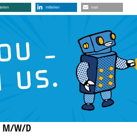
teilen
mitteilen
mail
T M/W/D