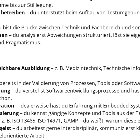
e bis zur Stilllegung.
betreiben
– du unterstützt beim Aufbau von Testumgebunge
u bist die Brücke zwischen Technik und Fachbereich und so
sen
– du analysierst Abweichungen strukturiert, löst sie ei
und Pragmatismus.
eichbare Ausbildung
– z. B. Medizintechnik, Technische Inf
bereits in der Validierung von Prozessen, Tools oder Softwa
lung
– du verstehst Softwareentwicklungsprozesse und has
thon.
ration
– idealerweise hast du Erfahrung mit Embedded-Sys
isierung
– du kennst gängige Konzepte und Tools aus der T
 z. B. ISO 13485, ISO 14971
,
GAMP – du weißt, warum diese ex
eist
– du arbeitest gerne interdisziplinär, kommunizierst 
lorientierte Arbeit.