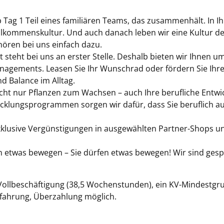
b Tag 1 Teil eines familiären Teams, das zusammenhält. In I
lkommenskultur. Und auch danach leben wir eine Kultur de
ren bei uns einfach dazu.
t steht bei uns an erster Stelle. Deshalb bieten wir Ihn
agements. Leasen Sie Ihr Wunschrad oder fördern Sie Ihr
 Balance im Alltag.
cht nur Pflanzen zum Wachsen – auch Ihre berufliche Entwic
cklungsprogrammen sorgen wir dafür, dass Sie beruflich auf
klusive Vergünstigungen in ausgewählten Partner-Shops un
n etwas bewegen – Sie dürfen etwas bewegen! Wir sind gesp
er Vollbeschäftigung (38,5 Wochenstunden), ein KV-Mindestg
rfahrung, Überzahlung möglich.