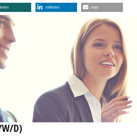
teilen
mitteilen
mail
/W/D)