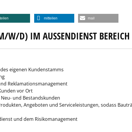
teilen
mitteilen
mail
M/W/D) IM AUSSENDIENST BEREICH 
ng des eigenen Kundenstamms
ng
 und Reklamationsmanagement
unden vor Ort
n Neu- und Bestandskunden
odukten, Angeboten und Serviceleistungen, sodass Bauträg
dienst und dem Risikomanagement