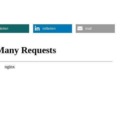
teilen
mitteilen
mail